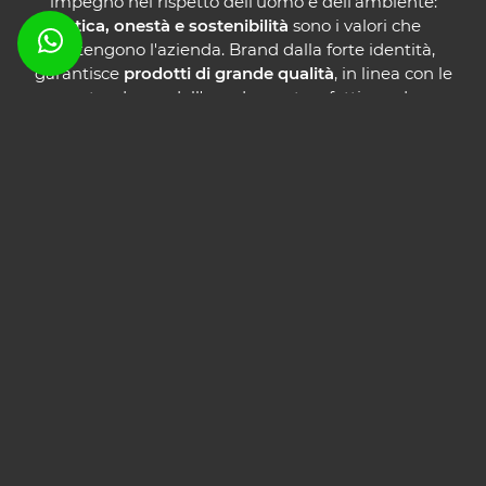
impegno nel rispetto dell’uomo e dell’ambiente:
etica, onestà e sostenibilità
sono i valori che
sostengono l'azienda. Brand dalla forte identità,
garantisce
prodotti di grande qualità
, in linea con le
nuove tendenze dell'arredamento e fatti per durare
nel tempo. Progetta insieme a noi a
Bergamo
la tua
cucina: sapremo interpretare al meglio le tue
esigenze e il tuo gusto con soluzioni ritagliate su
misura per te!