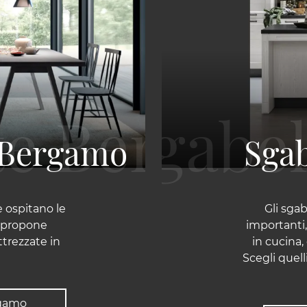
e Bergamo
Sga
e ospitano le
Gli sga
a propone
importanti,
trezzate in
in cucina,
Scegli quell
rgamo