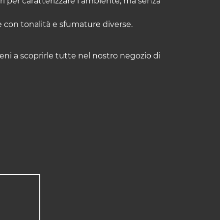
ssori per caratterizzare l’ambiente, ma senza
e con tonalità e sfumature diverse.
eni a scoprirle tutte nel nostro negozio di