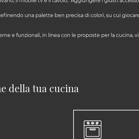
l divano, il mobile tv e il tavolo; Aggiungere i giusti acce
definendo una palette ben precisa di colori, su cui giocar
e e funzionali, in linea con le proposte per la cucina, vi
e della tua cucina