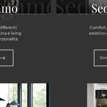
gamo
Se
differenti
Comfort,
ina e living
estetico:
nzionalità.
Sco