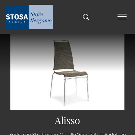
Alisso
Sedia con Struttura in Metallo Verniciato e Seduta in