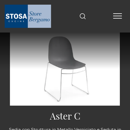
Aster C
Sedia con Struttura in Metallo Verniciato e Seduta in