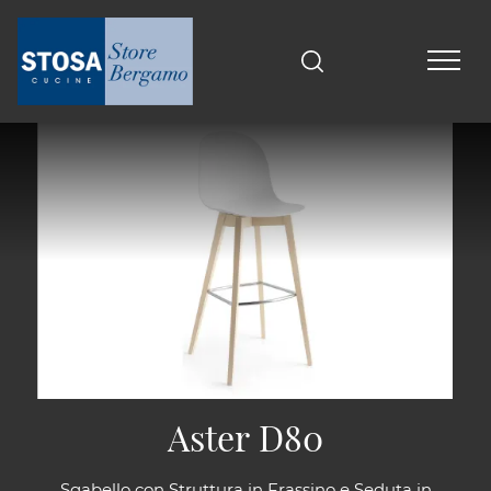
Aster D80
Sgabello con Struttura in Frassino e Seduta in