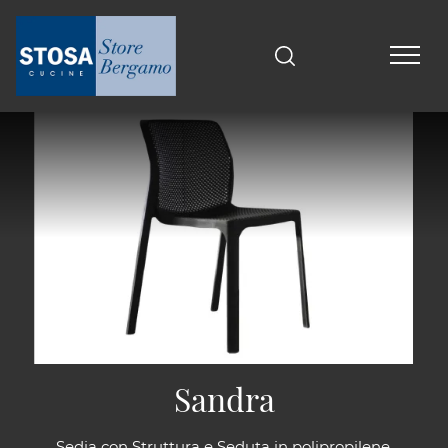
Sandra
Sedia con Struttura e Seduta in polipropilene.