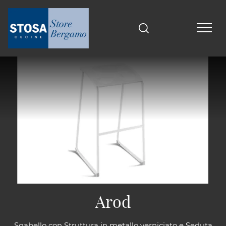
Arod
Sgabello con Struttura in metallo verniciato e Seduta