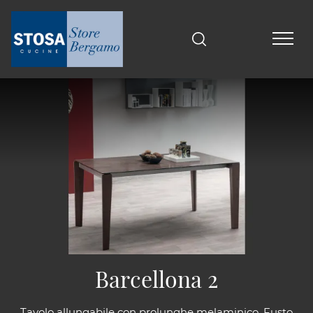
Barcellona 2
Tavolo allungabile con prolunghe melaminico. Fusto