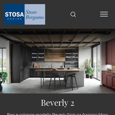
Beverly 2
Basi e colonne modello Beverly finitura frassino Moro