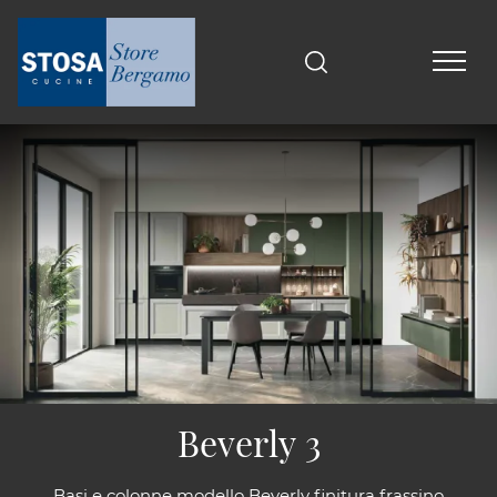
Beverly 3
Basi e colonne modello Beverly finitura frassino