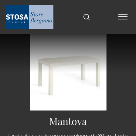
Mantova
Tavolo allungabile con una prolunga da 80 cm. Fusto,