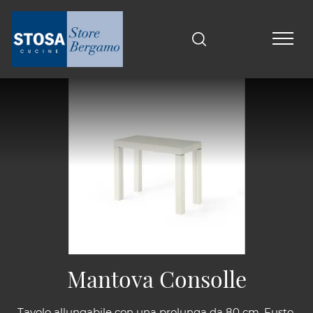
Mantova Consolle
Tavolo allungabile con una prolunga da 80 cm. Fusto,