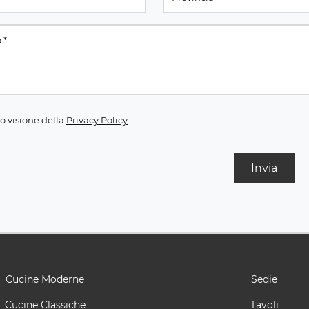
o visione della
Privacy Policy
Invia
Cucine Moderne
Sedie
Cucine Classiche
Tavoli